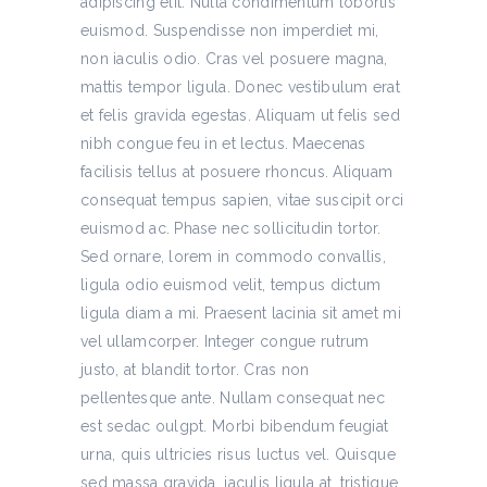
adipiscing elit. Nulla condimentum lobortis
euismod. Suspendisse non imperdiet mi,
non iaculis odio. Cras vel posuere magna,
mattis tempor ligula. Donec vestibulum erat
et felis gravida egestas. Aliquam ut felis sed
nibh congue feu in et lectus. Maecenas
facilisis tellus at posuere rhoncus. Aliquam
consequat tempus sapien, vitae suscipit orci
euismod ac. Phase nec sollicitudin tortor.
Sed ornare, lorem in commodo convallis,
ligula odio euismod velit, tempus dictum
ligula diam a mi. Praesent lacinia sit amet mi
vel ullamcorper. Integer congue rutrum
justo, at blandit tortor. Cras non
pellentesque ante. Nullam consequat nec
est sedac oulgpt. Morbi bibendum feugiat
urna, quis ultricies risus luctus vel. Quisque
sed massa gravida, iaculis ligula at, tristique