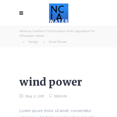
National Coalition For Education And Legislation On
Affordable Water
>
Design
>
Wind Power
wind power
May 2, 2017
DESIGN
Lorem ipsum dolor sit amet, consectetur