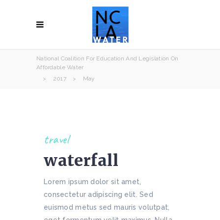
National Coalition For Education And Legislation On
Affordable Water
>
2017
>
May
travel
waterfall
Lorem ipsum dolor sit amet,
consectetur adipiscing elit. Sed
euismod metus sed mauris volutpat,